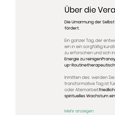
Über die Ver
Die Umarmung der Selbstfü
fördert.
Ein ganzer Tag, der entwi
ein in ein sorgfältig kur
zu erforschen und sich i
Energie zu reinigen
Prana
up-Routine
therapeutisc
Inmitten des 
 werden Sie
transformative Tag ist fü
oder Atemarbeit.
friedlic
spirituelles Wachstum e
Mehr anzeigen