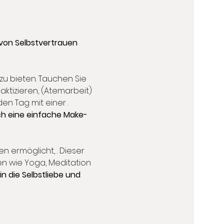
 von Selbstvertrauen 
zu bieten. Tauchen Sie 
aktizieren, 
(Atemarbeit) 
den Tag mit einer 
.
ch eine einfache Make-
n ermöglicht, 
. Dieser 
en wie Yoga, Meditation 
 in die Selbstliebe und 