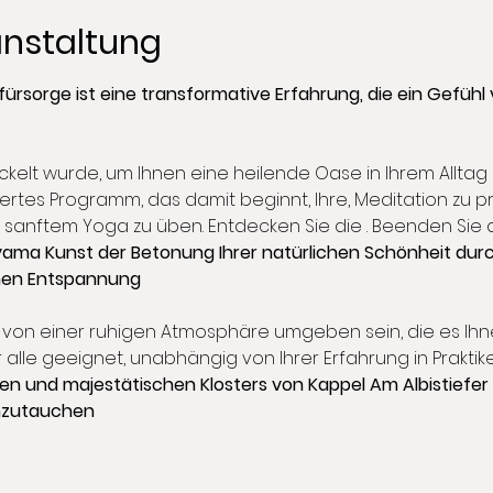
anstaltung
rsorge ist eine transformative Erfahrung, die ein Gefühl
ckelt wurde, um Ihnen eine heilende Oase in Ihrem Alltag 
atiertes Programm, das damit beginnt, Ihre
, Meditation zu pr
n sanftem Yoga zu üben. Entdecken Sie die 
. Beenden Sie 
yama 
Kunst der Betonung Ihrer natürlichen Schönheit dur
hen Entspannung
 von einer ruhigen Atmosphäre umgeben sein, die es Ihne
r alle geeignet, unabhängig von Ihrer Erfahrung in Praktik
hen und majestätischen Klosters von Kappel Am Albis
tiefer
inzutauchen